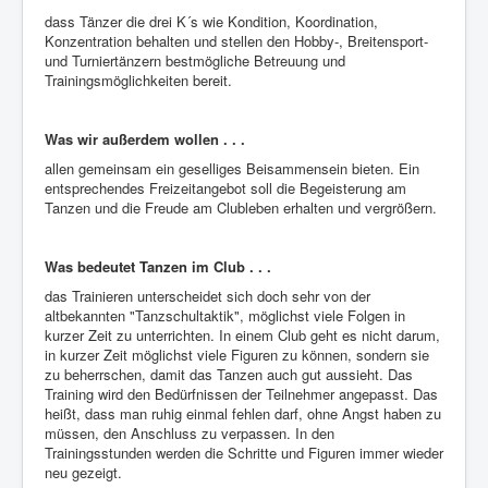
Der Weg zu uns
dass Tänzer die drei K´s wie Kondition, Koordination,
Dies und das
Konzentration behalten und stellen den Hobby-, Breitensport-
und Turniertänzern bestmögliche Betreuung und
:innen und m/w/d
Trainingsmöglichkeiten bereit.
Impressum
Was wir außerdem wollen . . .
Datenschutz
allen gemeinsam ein geselliges Beisammensein bieten. Ein
Kontakt
entsprechendes Freizeitangebot soll die Begeisterung am
Tanzen und die Freude am Clubleben erhalten und vergrößern.
Was bedeutet Tanzen im Club . . .
das Trainieren unterscheidet sich doch sehr von der
altbekannten "Tanzschultaktik", möglichst viele Folgen in
kurzer Zeit zu unterrichten. In einem Club geht es nicht darum,
in kurzer Zeit möglichst viele Figuren zu können, sondern sie
zu beherrschen, damit das Tanzen auch gut aussieht. Das
Training wird den Bedürfnissen der Teilnehmer angepasst. Das
heißt, dass man ruhig einmal fehlen darf, ohne Angst haben zu
müssen, den Anschluss zu verpassen. In den
Trainingsstunden werden die Schritte und Figuren immer wieder
neu gezeigt.