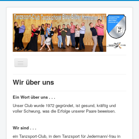
Startseite TCT
Wir über uns
Aktuelles
Ein Wort über uns
. . .
TCT Blau-Silber
Unser Club wurde 1972 gegründet, ist gesund, kräftig und
Wir über uns
voller Schwung, was die Erfolge unserer Paare beweisen.
Tanz-Anfänger / Einsteiger
Wir sind . . .
One Dance Specials
ein Tanzsport-Club, in dem Tanzsport für Jedermann/-frau in