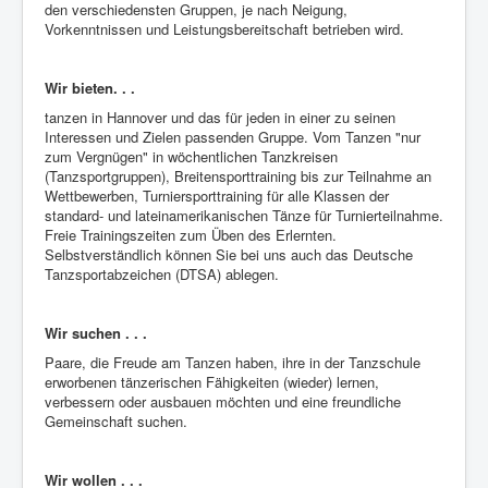
Happy Dancing Gruppe
den verschiedensten Gruppen, je nach Neigung,
Vorkenntnissen und Leistungsbereitschaft betrieben wird.
Tango Argentino
Tanzkreise
Wir bieten. . .
tanzen in Hannover und das für jeden in einer zu seinen
Breitensport
Interessen und Zielen passenden Gruppe. Vom Tanzen "nur
zum Vergnügen" in wöchentlichen Tanzkreisen
Turniersport
(Tanzsportgruppen), Breitensporttraining bis zur Teilnahme an
Trainingszeiten
Wettbewerben, Turniersporttraining für alle Klassen der
standard- und lateinamerikanischen Tänze für Turnierteilnahme.
Trainingsplan
Freie Trainingszeiten zum Üben des Erlernten.
Selbstverständlich können Sie bei uns auch das Deutsche
Tanzpartner gesucht?
Tanzsportabzeichen (DTSA) ablegen.
Tanzpartnerbörse
Wir suchen . . .
Club-Infos & Mitgliedsbeiträge
Paare, die Freude am Tanzen haben, ihre in der Tanzschule
Blog
erworbenen tänzerischen Fähigkeiten (wieder) lernen,
verbessern oder ausbauen möchten und eine freundliche
Fotos
Gemeinschaft suchen.
Downloads
Wir wollen . . .