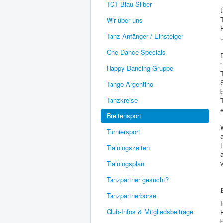
TCT Blau-Silber
Ü
T
Wir über uns
H
Tanz-Anfänger / Einsteiger
u
One Dance Specials
D
"
Happy Dancing Gruppe
S
Tango Argentino
b
Tanzkreise
T
Breitensport
W
Turniersport
a
H
Trainingszeiten
Trainingsplan
Tanzpartner gesucht?
Tanzpartnerbörse
I
Club-Infos & Mitgliedsbeiträge
b