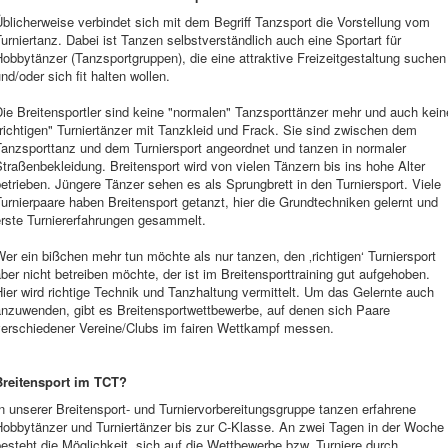
blicherweise verbindet sich mit dem Begriff Tanzsport die Vorstellung vom
urniertanz. Dabei ist Tanzen selbstverständlich auch eine Sportart für
obbytänzer (Tanzsportgruppen), die eine attraktive Freizeitgestaltung suchen
nd/oder sich fit halten wollen.
ie Breitensportler sind keine "normalen" Tanzsporttänzer mehr und auch kein
richtigen" Turniertänzer mit Tanzkleid und Frack. Sie sind zwischen dem
Tanzsporttanz und dem Turniersport angeordnet und tanzen in normaler
traßenbekleidung. Breitensport wird von vielen Tänzern bis ins hohe Alter
etrieben. Jüngere Tänzer sehen es als Sprungbrett in den Turniersport. Viele
urnierpaare haben Breitensport getanzt, hier die Grundtechniken gelernt und
erste Turniererfahrungen gesammelt.
er ein bißchen mehr tun möchte als nur tanzen, den ‚richtigen‘ Turniersport
ber nicht betreiben möchte, der ist im Breitensporttraining gut aufgehoben.
ier wird richtige Technik und Tanzhaltung vermittelt. Um das Gelernte auch
anzuwenden, gibt es Breitensportwettbewerbe, auf denen sich Paare
verschiedener Vereine/Clubs im fairen Wettkampf messen.
Breitensport im TCT?
n unserer Breitensport- und Turniervorbereitungsgruppe tanzen erfahrene
Hobbytänzer und Turniertänzer bis zur C-Klasse. An zwei Tagen in der Woche
esteht die Möglichkeit, sich auf die Wettbewerbe bzw. Turniere durch