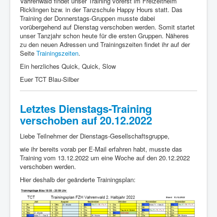
Vahrenwald findet unser Training vorerst im Freizeitheim
Breitensport
Ricklingen bzw. in der Tanzschule Happy Hours statt. Das
Training der Donnerstags-Gruppen musste dabei
Turniersport
vorübergehend auf Dienstag verschoben werden. Somit startet
Trainingszeiten
unser Tanzjahr schon heute für die ersten Gruppen. Näheres
zu den neuen Adressen und Trainingszeiten findet ihr auf der
Trainingsplan
Seite
Trainingszeiten
.
Ein herzliches Quick, Quick, Slow
Tanzpartner gesucht?
Euer TCT Blau-Silber
Tanzpartnerbörse
Club-Infos & Mitgliedsbeiträge
Letztes Dienstags-Training
verschoben auf 20.12.2022
Blog
Fotos
Liebe Teilnehmer der Dienstags-Gesellschaftsgruppe,
wie ihr bereits vorab per E-Mail erfahren habt, musste das
Downloads
Training vom 13.12.2022 um eine Woche auf den 20.12.2022
verschoben werden.
Der Weg zu uns
Hier deshalb der geänderte Trainingsplan:
Dies und das
:innen und m/w/d
Impressum