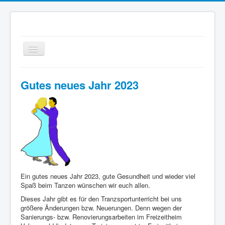
Startseite TCT
Gutes neues Jahr 2023
Aktuelles
TCT Blau-Silber
Wir über uns
Tanz-Anfänger / Einsteiger
One Dance Specials
Happy Dancing Gruppe
Ein gutes neues Jahr 2023, gute Gesundheit und wieder viel
Spaß beim Tanzen wünschen wir euch allen.
Tango Argentino
Dieses Jahr gibt es für den Tranzsportunterricht bei uns
größere Änderungen bzw. Neuerungen. Denn wegen der
Tanzkreise
Sanierungs- bzw. Renovierungsarbeiten im Freizeitheim