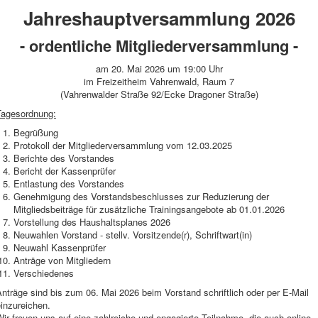
Jahreshauptversammlung 2026
- ordentliche Mitgliederversammlung -
am 20. Mai 2026 um 19:00 Uhr
im Freizeitheim Vahrenwald, Raum 7
(Vahrenwalder Straße 92/Ecke Dragoner Straße)
Tagesordnung:
Begrüßung
Protokoll der Mitgliederversammlung vom 12.03.2025
Berichte des Vorstandes
Bericht der Kassenprüfer
Entlastung des Vorstandes
Genehmigung des Vorstandsbeschlusses zur Reduzierung der
Mitgliedsbeiträge für zusätzliche Trainingsangebote ab 01.01.2026
Vorstellung des Haushaltsplanes 2026
Neuwahlen Vorstand - stellv. Vorsitzende(r), Schriftwart(in)
Neuwahl Kassenprüfer
Anträge von Mitgliedern
Verschiedenes
nträge sind bis zum 06. Mai 2026 beim Vorstand schriftlich oder per E-Mail
inzureichen.
ir freuen uns auf eine zahlreiche und engagierte Teilnahme, die auch online